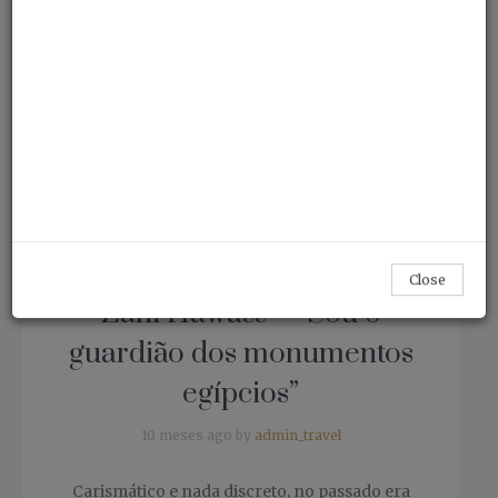
Travel & Destinos
Close
Zahi Hawass – “Sou o
guardião dos monumentos
egípcios”
10 meses ago by
admin_travel
Carismático e nada discreto, no passado era