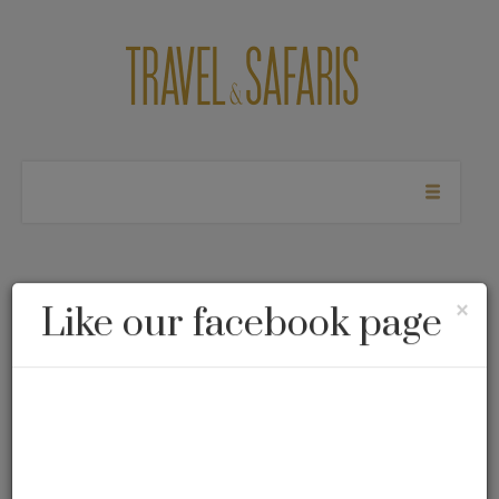
Travel &
Cl
×
Like our facebook page
Destinos
(10 posts found)