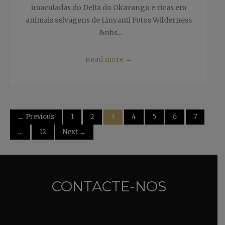
imaculadas do Delta do Okavango e ricas em
animais selvagens de Linyanti Fotos Wilderness
&nbs...
Read more
→
← Previous
1
2
3
4
5
6
7
…
12
Next →
CONTACTE-NOS