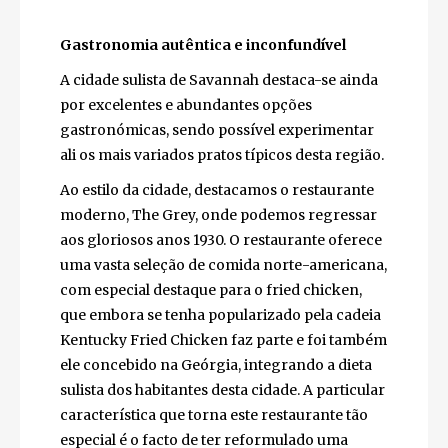
de investigação por parte de vários
programas documentais e dando palco a
várias séries e filmes. O canal televisivo
Travel Channel classificou-a no seu ranking
como um dos sítios dos mais assustadores da
América.
Gastronomia autêntica e inconfundível
A cidade sulista de Savannah destaca-se
ainda por excelentes e abundantes opções
gastronómicas, sendo possível
experimentar ali os mais variados pratos
típicos desta região.
Ao estilo da cidade, destacamos o
restaurante moderno, The Grey, onde
podemos regressar aos gloriosos anos 1930.