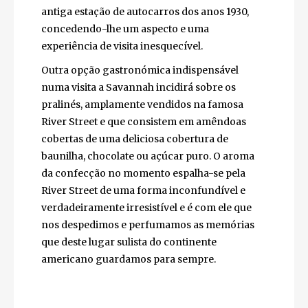
O restaurante oferece uma vasta seleção de
comida norte-americana, com especial
destaque para o fried chicken, que embora
se tenha popularizado pela cadeia Kentucky
Fried Chicken faz parte e foi também ele
concebido na Geórgia, integrando a dieta
sulista dos habitantes desta cidade. A
particular característica que torna este
restaurante tão especial é o facto de ter
reformulado uma antiga estação de
autocarros dos anos 1930, concedendo-lhe
um aspecto e uma experiência de visita
inesquecível.
Outra opção gastronómica indispensável
numa visita a Savannah incidirá sobre os
pralinés, amplamente vendidos na famosa
River Street e que consistem em amêndoas
cobertas de uma deliciosa cobertura de