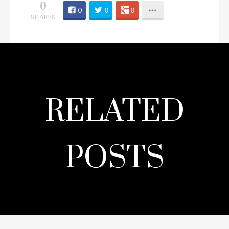
baunilha, chocolate ou açúcar puro. O aroma
da confecção no momento espalha-se pela
River Street de uma forma inconfundível e
verdadeiramente irresistível e é com ele que
nos despedimos e perfumamos as memórias
que deste lugar sulista do continente
americano guardamos para sempre.
0
0
0
0
SHARES