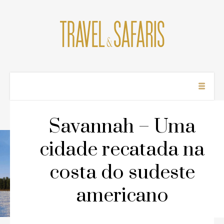
Cl
×
Like our facebook page
Savannah – Uma
cidade recatada na
costa do sudeste
americano