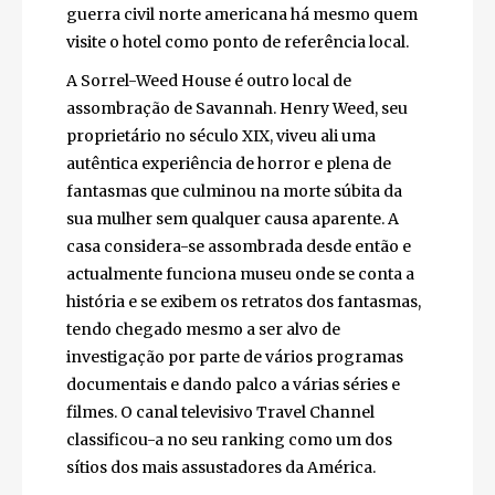
nos seus sonhos ao pernoitarem no famoso
hotel. Alguns reportam até ter ouvido passos
e torneiras que se abriam sozinhas. The
Marshall House é parte integrante da alma
de Savannah e devido à sua enorme
relevância regional durante a guerra civil
norte americana há mesmo quem visite o
hotel como ponto de referência local.
A Sorrel-Weed House é outro local de
assombração de Savannah. Henry Weed, seu
proprietário no século XIX, viveu ali uma
autêntica experiência de horror e plena de
fantasmas que culminou na morte súbita da
sua mulher sem qualquer causa aparente. A
casa considera-se assombrada desde então e
actualmente funciona museu onde se conta
a história e se exibem os retratos dos
fantasmas, tendo chegado mesmo a ser alvo