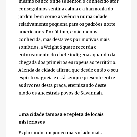
personagem de Forrest, Tom Hanks se
senta, fica precisamente no centro deste
magnífico lugar de Savannah. Ao sentarmo-
nos no mesmo banco onde se sentou o
conhecido ator conseguimos sentir a calma
e a harmonia do jardim, bem como a vivência
numa cidade relativamente pequena para os
padrões norte americanos. Por último, e não
menos conhecida, mas desta vez por motivos
mais sombrios, a Wright Square recorda o
enforcamento do chefe indígena aquando
da chegada dos primeiros europeus ao
território. A lenda da cidade afirma que
desde então o seu espírito vagueia e está
sempre presente entre as árvores desta
praça, eternizando deste modo os ancestrais
povos de Savannah.