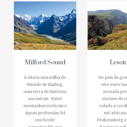
Milford Sound
Lesoto
A oitava maravilha do
No país da gent
Mundo de Kipling,
vive entre nu
uma terra de histórias
Jornada por
ancestrais Entre
enclave de r
montanhas verticais e
colado à cordil
águas profundas, há
sul-africana
um fiorde
Drakensberg e à