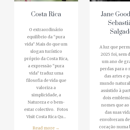
Costa Rica
Jane Gooda
Sebasti
O extraordinário
Salgad
equilíbrio da “pura
vida” Mais do que um
A luz que perm
slogan turístico
2025 foi, sem d
próprio da Costa Rica,
um ano de gra
a expressão “pura
perdas para o 
vida” traduz uma
das artes e pa
filosofia de vida que
mundo natural,
valoriza a
assistido à part
simplicidade, a
dois emblemát
Natureza e o bem-
nomes que ao 
estar colectivo. Fotos
das suas vida
Visit Costa Rica Qu...
envolveram de 
coração numa b
Read more
→