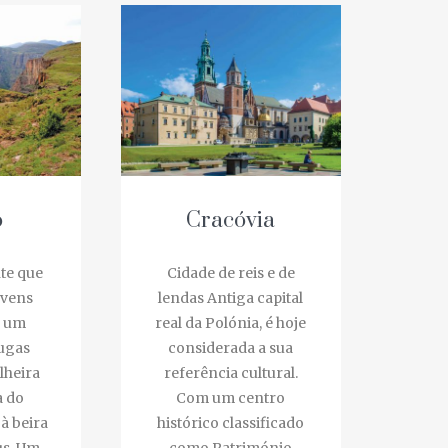
Cracóvia
e que
Cidade de reis e de
vens
lendas Antiga capital
 um
real da Polónia, é hoje
ugas
considerada a sua
heira
referência cultural.
 do
Com um centro
 beira
histórico classificado