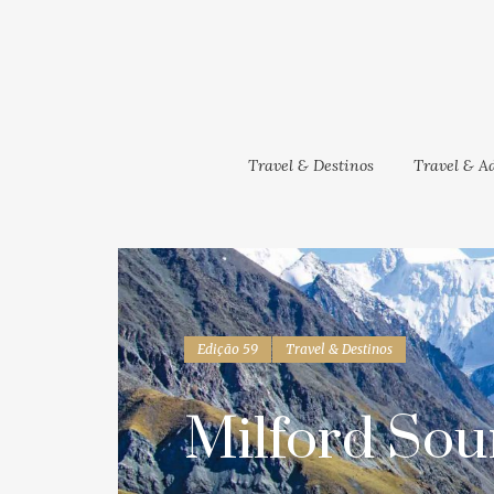
Travel & Destinos
Travel & Ad
4
Palácio da Pena
0
AUG
abre o Pátio dos
Arcos à
observação do
Edição 59
Travel & Destinos
eclipse solar
Milford Sou
Na tarde de 12 de Agosto, o
público poderá acompanhar
um dos fenómenos
astronómicos mais