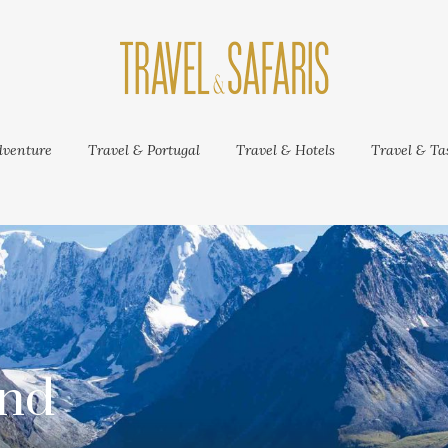
venture
Travel & Portugal
Travel & Hotels
Travel & Tas
12
WTE Miami
0
MAY
Like our facebook page
2025: Grandes
marcas globais
apostam numa
edição histórica
nd
A edição de 2025 da WTE
Miami contará com uma
seleção destacada de
expositores globais,