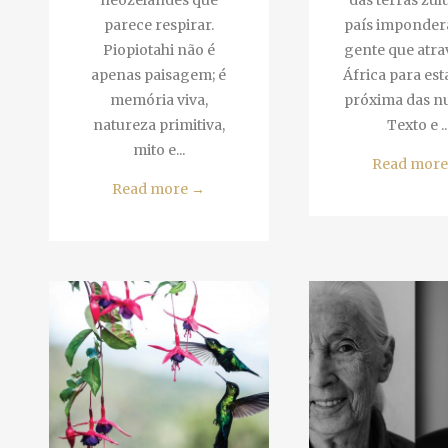
neozelandês que
das terras zulu
parece respirar.
país imponderá
Piopiotahi não é
gente que atra
apenas paisagem; é
África para esta
memória viva,
próxima das nu
natureza primitiva,
Texto e ...
mito e...
Read more
Read more
→