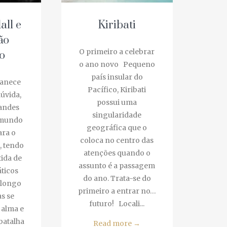
ll e
Kiribati
ão
O primeiro a celebrar
o
o ano novo Pequeno
país insular do
anece
Pacífico, Kiribati
úvida,
possui uma
ndes
singularidade
mundo
geográfica que o
ra o
coloca no centro das
 tendo
atenções quando o
ida de
assunto é a passagem
icos
do ano. Trata-se do
longo
primeiro a entrar no…
s se
futuro! Locali...
alma e
atalha
Read more
→