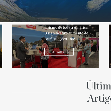
incluindo líderes do setor
Actualidade
como a Iberia e a American
Airlines, bem como
organismos nacionais de
turismo de toda a América.
O significativo aumento de
confirmações ante...
READ MORE →
Últim
Artig