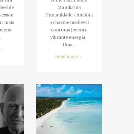
s. Um
como Património
vel de
Mundial da
vessou
Humanidade, combina
r mais
o charme medieval
vens.
com uma jovem e
vibrante energia.
Uma...
→
Read more
→