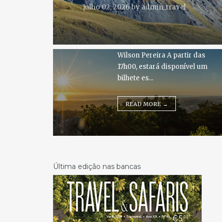
Julho 02, 2026
by
admin_travel
marcantes das últimas
décadas a partir de uma das
vistas mais emblemáticas
de Portugal Foto: PSML,
Wilson Pereira A partir das
17h00, estará disponível um
bilhete es...
READ MORE →
Última edição nas bancas