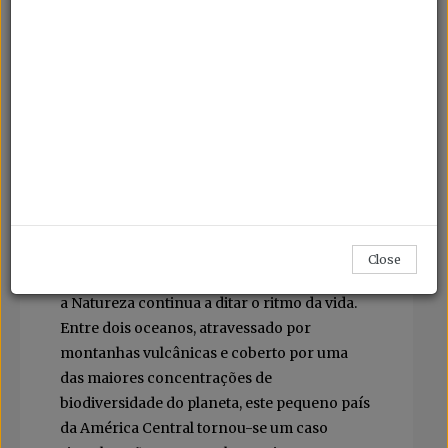
O extraordinário equilíbrio da “pura vida”
Mais do que um slogan turístico próprio da
Costa Rica, a expressão “pura vida” traduz
uma filosofia de vida que valoriza a
simplicidade, a Natureza e o bem-estar
colectivo.
Fotos Visit Costa Rica
Quem visita a Costa Rica tem a imediata
Close
sensação de ter entrado num território onde
a Natureza continua a ditar o ritmo da vida.
Entre dois oceanos, atravessado por
montanhas vulcânicas e coberto por uma
das maiores concentrações de
biodiversidade do planeta, este pequeno país
da América Central tornou-se um caso