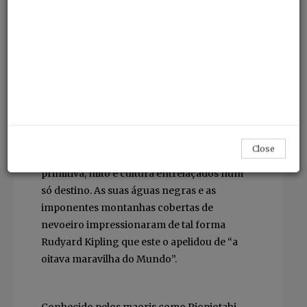
A oitava maravilha
do Mundo de Kipling,
uma terra de histórias ancestrais
Entre montanhas verticais e águas
profundas, há um fiorde neozelandês que
parece respirar. Piopiotahi não é apenas
paisagem; é memória viva, natureza
primitiva, mito e cultura entrelaçados num
Close
só destino. As suas águas negras e as
imponentes montanhas cobertas de
nevoeiro impressionaram de tal forma
Rudyard Kipling que este o apelidou de “a
oitava maravilha do Mundo”.
Conhecido pelos maoris como Piopiotahi,