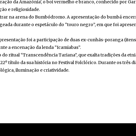
ação da Amazónia’, o boi vermelho e branco, conhecido por Gara
ão e religiosidade.
trar na arena do Bumbódromo. A apresentação do bumbá encerrou 
a durante o espetáculo do “touro negro”, em que foi apresenta
sentação foi a participação de duas ex-cunhãs-poranga (itens
nte a encenação da lenda “Icamiabas”.
 do ritual “Transcendência Tariana”, que exalta tradições da etnia
 título da sua história no Festival Folclórico. Durante os três di
gica, iluminação e criatividade.