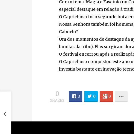
Com o tema ‘Magia e Fascínio no Cor
especial destaque em relação à tradiç
O Caprichoso foi o segundo boi a en
Nossa Senhora também foi homenagead
Caboclo”.
Um dos momentos de destaque da apre
bonitas da tribo). Elas surgiram dura
O festival encerrou após a realização
O Caprichoso conquistou este ano o 22º
investiu bastante em inovação tecnoló
0
0
0
0
SHARES