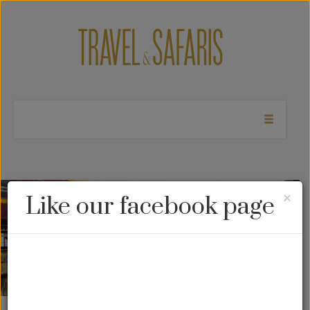
Cl
×
Like our facebook page
Transiberiano by
Zarengold