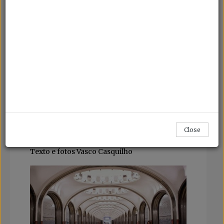
“A viagem da minha vida”
Esta é a expressão mais utilizada pela grande
maioria das pessoas quando se fala em
“Transiberiano”.
Filmes como “O Expresso do Oriente” entre
outros do mesmo género, deixaram no
imaginário de quem o viu, uma imagem de
luxo, de paisagens deslumbrantes e de
experiências inesqueciveis.
Close
Não andarão longe da verdade.
Texto e fotos Vasco Casquilho