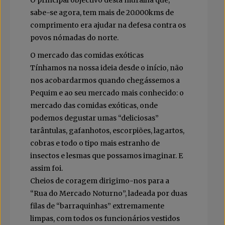
O principal objectivo desta muralha que,
sabe-se agora, tem mais de 20.000kms de
comprimento era ajudar na defesa contra os
povos nómadas do norte.
O mercado das comidas exóticas
Tínhamos na nossa ideia desde o início, não
nos acobardarmos quando chegássemos a
Pequim e ao seu mercado mais conhecido: o
mercado das comidas exóticas, onde
podemos degustar umas “deliciosas”
tarântulas, gafanhotos, escorpiões, lagartos,
cobras e todo o tipo mais estranho de
insectos e lesmas que possamos imaginar. E
assim foi.
Cheios de coragem dirigimo-nos para a
“Rua do Mercado Noturno”, ladeada por duas
filas de “barraquinhas” extremamente
limpas, com todos os funcionários vestidos