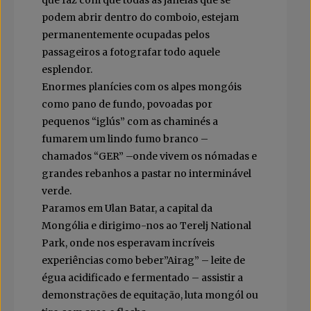
que faz com que todas as janelas que se
podem abrir dentro do comboio, estejam
permanentemente ocupadas pelos
passageiros a fotografar todo aquele
esplendor.
Enormes planícies com os alpes mongóis
como pano de fundo, povoadas por
pequenos “iglús” com as chaminés a
fumarem um lindo fumo branco –
chamados “GER” –onde vivem os nómadas e
grandes rebanhos a pastar no interminável
verde.
Paramos em Ulan Batar, a capital da
Mongólia e dirigimo-nos ao Terelj National
Park, onde nos esperavam incríveis
experiências como beber”Airag” – leite de
égua acidificado e fermentado – assistir a
demonstrações de equitação, luta mongól ou