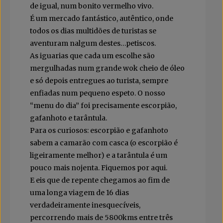
de igual, num bonito vermelho vivo.
É um mercado fantástico, autêntico, onde
todos os dias multidões de turistas se
aventuram nalgum destes…petiscos.
As iguarias que cada um escolhe são
mergulhadas num grande wok cheio de óleo
e só depois entregues ao turista, sempre
enfiadas num pequeno espeto. O nosso
“menu do dia” foi precisamente escorpião,
gafanhoto e tarântula.
Para os curiosos: escorpião e gafanhoto
sabem a camarão com casca (o escorpião é
ligeiramente melhor) e a tarântula é um
pouco mais nojenta. Fiquemos por aqui.
E eis que de repente chegamos ao fim de
uma longa viagem de 16 dias
verdadeiramente inesquecíveis,
percorrendo mais de 5800kms entre três