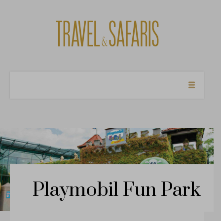
Cl
×
Like our facebook page
Playmobil Fun Park