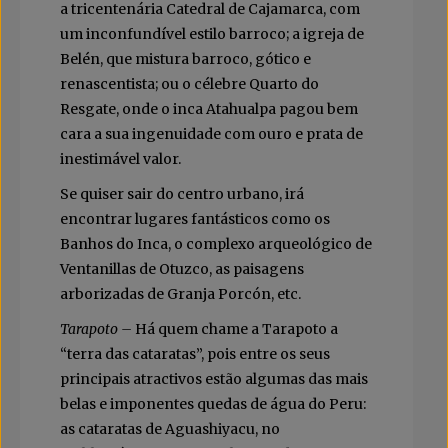
a tricentenária Catedral de Cajamarca, com
um inconfundível estilo barroco; a igreja de
Belén, que mistura barroco, gótico e
renascentista; ou o célebre Quarto do
Resgate, onde o inca Atahualpa pagou bem
cara a sua ingenuidade com ouro e prata de
inestimável valor.
Se quiser sair do centro urbano, irá
encontrar lugares fantásticos como os
Banhos do Inca, o complexo arqueológico de
Ventanillas de Otuzco, as paisagens
arborizadas de Granja Porcón, etc.
Tarapoto –
Há quem chame a Tarapoto a
“terra das cataratas”, pois entre os seus
principais atractivos estão algumas das mais
belas e imponentes quedas de água do Peru:
as cataratas de Aguashiyacu, no