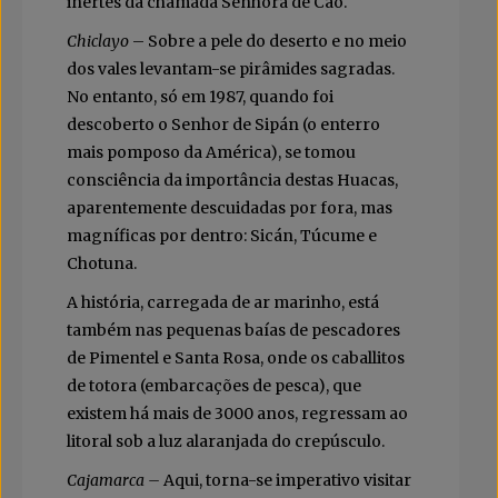
inertes da chamada Senhora de Cao.
Chiclayo
– Sobre a pele do deserto e no meio
dos vales levantam-se pirâmides sagradas.
No entanto, só em 1987, quando foi
descoberto o Senhor de Sipán (o enterro
mais pomposo da América), se tomou
consciência da importância destas Huacas,
aparentemente descuidadas por fora, mas
magníficas por dentro: Sicán, Túcume e
Chotuna.
A história, carregada de ar marinho, está
também nas pequenas baías de pescadores
de Pimentel e Santa Rosa, onde os caballitos
de totora (embarcações de pesca), que
existem há mais de 3000 anos, regressam ao
litoral sob a luz alaranjada do crepúsculo.
Cajamarca –
Aqui, torna-se imperativo visitar