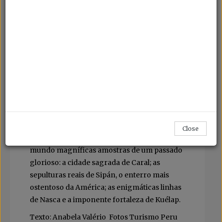
Um país... muitos destinos
Abrir os olhos e, de repente, acordar em Machu
Picchu, a cidade eterna, recentemente declarada
como uma das sete maravilhas do mundo
moderno, é um sonho que todos deveríamos
concretizar.
O Peru é um país com 10 mil anos de história,
tendo sido a sede do fabuloso Império Inca.
No entanto, muito antes disso, milenares
Close
civilizações deixaram como legado ao
mundo magníficas amostras de um passado
glorioso: a cidade sagrada de Caral; as
sepulturas reais de Sipán, o enterro mais
ostentoso da América; as enigmáticas linhas
de Nasca e a imponente fortaleza de Kuélap.
Texto: Anabela Valério Fotos Turismo Peru