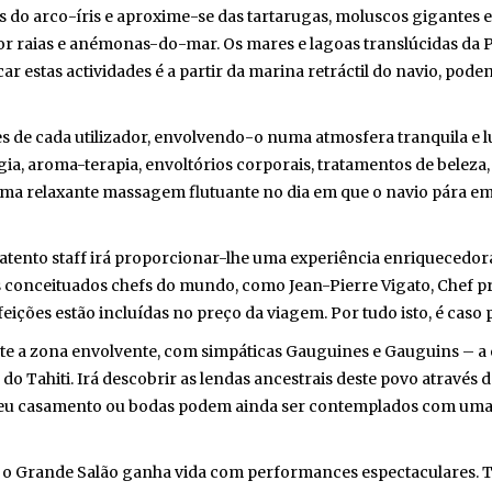
s do arco-íris e aproxime-se das tartarugas, moluscos gigantes e
raias e anémonas-do-mar. Os mares e lagoas translúcidas da Po
ar estas actividades é a partir da marina retráctil do navio, pod
 de cada utilizador, envolvendo-o numa atmosfera tranquila e lu
a, aroma-terapia, envoltórios corporais, tratamentos de beleza, s
ma relaxante massagem flutuante no dia em que o navio pára e
tento staff irá proporcionar-lhe uma experiência enriquecedora:
conceituados chefs do mundo, como Jean-Pierre Vigato, Chef prop
ições estão incluídas no preço da viagem. Por tudo isto, é caso pa
te a zona envolvente, com simpáticas Gauguines e Gauguins – a e
o Tahiti. Irá descobrir as lendas ancestrais deste povo através da
seu casamento ou bodas podem ainda ser contemplados com uma c
 o Grande Salão ganha vida com performances espectaculares. To