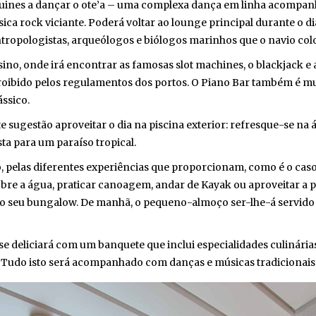
ines a dançar o ote’a – uma complexa dança em linha acompanh
ca rock viciante. Poderá voltar ao lounge principal durante o di
opologistas, arqueólogos e biólogos marinhos que o navio coloc
o, onde irá encontrar as famosas slot machines, o blackjack e a r
roibido pelos regulamentos dos portos. O Piano Bar também é mui
sico.
 sugestão aproveitar o dia na piscina exterior: refresque-se na á
a para um paraíso tropical.
 pelas diferentes experiências que proporcionam, como é o caso
 a água, praticar canoagem, andar de Kayak ou aproveitar a pra
do seu bungalow. De manhã, o pequeno-almoço ser-lhe-á servido d
 deliciará com um banquete que inclui especialidades culinárias 
 Tudo isto será acompanhado com danças e músicas tradicionais d