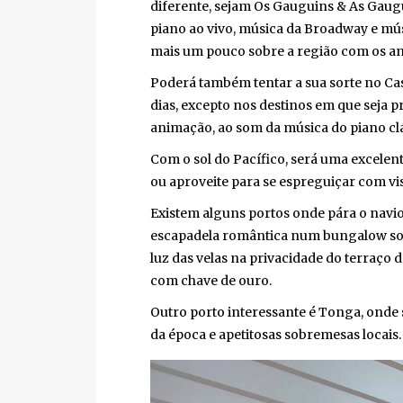
diferente, sejam Os Gauguins & As Gaugu
piano ao vivo, música da Broadway e músi
mais um pouco sobre a região com os antr
Poderá também tentar a sua sorte no Casin
dias, excepto nos destinos em que seja p
animação, ao som da música do piano clás
Com o sol do Pacífico, será uma excelente
ou aproveite para se espreguiçar com vist
Existem alguns portos onde pára o navio,
escapadela romântica num bungalow sobre
luz das velas na privacidade do terraço 
com chave de ouro.
Outro porto interessante é Tonga, onde se
da época e apetitosas sobremesas locais.