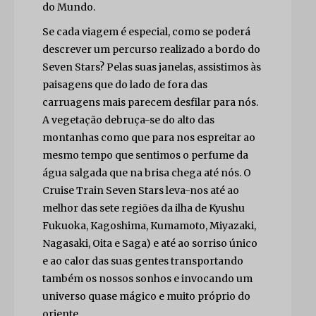
do Mundo.
Se cada viagem é especial, como se poderá
descrever um percurso realizado a bordo do
Seven Stars? Pelas suas janelas, assistimos às
paisagens que do lado de fora das
carruagens mais parecem desfilar para nós.
A vegetação debruça-se do alto das
montanhas como que para nos espreitar ao
mesmo tempo que sentimos o perfume da
água salgada que na brisa chega até nós. O
Cruise Train Seven Stars leva-nos até ao
melhor das sete regiões da ilha de Kyushu
Fukuoka, Kagoshima, Kumamoto, Miyazaki,
Nagasaki, Oita e Saga) e até ao sorriso único
e ao calor das suas gentes transportando
também os nossos sonhos e invocando um
universo quase mágico e muito próprio do
oriente.