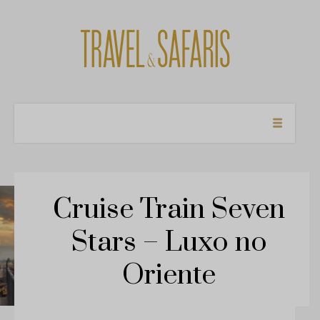
Cruise Train Seven
Cl
×
Like our facebook page
Stars – Luxo no
Oriente