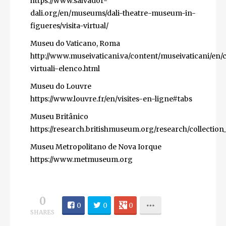
https://www.salvador-
dali.org/en/museums/dali-theatre-museum-in-
figueres/visita-virtual/
Museu do Vaticano, Roma
http://www.museivaticani.va/content/museivaticani/en/c
virtuali-elenco.html
Museu do Louvre
https://www.louvre.fr/en/visites-en-ligne#tabs
Museu Britânico
https://research.britishmuseum.org/research/collection
Museu Metropolitano de Nova Iorque
https://www.metmuseum.org
0
0
0
0
SHARES