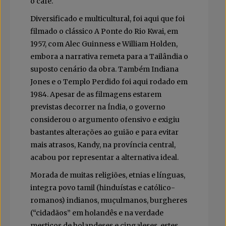
o café.
Diversificado e multicultural, foi aqui que foi
filmado o clássico A Ponte do Rio Kwai, em
1957, com Alec Guinness e William Holden,
embora a narrativa remeta para a Tailândia o
suposto cenário da obra. Também Indiana
Jones e o Templo Perdido foi aqui rodado em
1984. Apesar de as filmagens estarem
previstas decorrer na Índia, o governo
considerou o argumento ofensivo e exigiu
bastantes alterações ao guião e para evitar
mais atrasos, Kandy, na província central,
acabou por representar a alternativa ideal.
Morada de muitas religiões, etnias e línguas,
integra povo tamil (hinduístas e católico-
romanos) indianos, muçulmanos, burgheres
(“cidadãos” em holandês e na verdade
mestiços de holandeses e cingaleses, estes