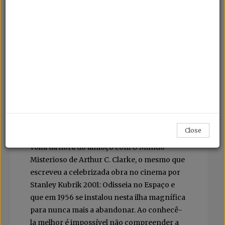
Taprobana, a ilha resplandecente
A Ilha do Sri Lanka é um pequeno universo
que contém tanta diversidade cultural,
paisagística e climática quanto certos países
dezenas de vezes maiores
Quem o afirmou foi Sir Arthur C. Clarke em
The View from Serendip. Sim, o mesmo
Arthur C. Clarke que todos os sábados nos
Close
anos 80 nos entrava em casa via RTP por
volta da hora do almoço com O Mundo
Misterioso de Arthur C. Clarke, o mesmo que
escreveu a celebrizada obra no cinema por
Stanley Kubrik 2001: Odisseia no Espaço e
que em 1956 se instalou nesta ilha magnífica
para nunca mais a abandonar. Ao conhecê-
la melhor é impossível não compreender a