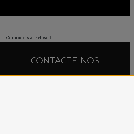
Comments are closed.
CONTACTE-NOS
Propriedade: Across II – Tour Operator, Lda
Telef.: (+351) 21 781 74 77
Assinaturas:
magazine@acrosspress.com