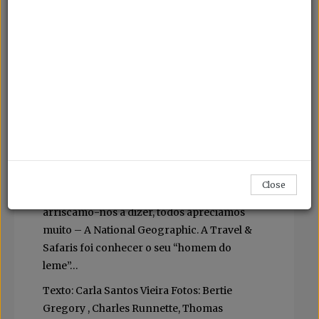
Nathan Lump
“Acredito no poder transformador da
viagem — na sua capacidade de abrir os
olhos e de mudar as pessoas”
Um verdadeiro apaixonado por histórias e
pela arte de contá-las, Nathan Lump detém
um percurso de sucesso na área editorial das
viagens, com experiência nas mais
prestigiadas publicações americanas. É
actualmente o editor da mais reconhecida
Close
revista do Mundo, nascida em 1888 e que,
arriscamo-nos a dizer, todos apreciamos
muito – A National Geographic. A Travel &
Safaris foi conhecer o seu “homem do
leme”…
Texto: Carla Santos Vieira Fotos: Bertie
Gregory , Charles Runnette, Thomas