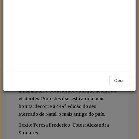
Capital do Natal e da boa disposição
Viajar até França é garantia de agradáveis
descobertas, já se sabe. Mesmo assim, há
lugares que ainda conseguem surpreender,
como é o caso de Estrasburgo. Sétima maior
cidade francesa, conhecida sobretudo pelo
seu património UNESCO e por acolher
instituições como o Parlamento Europeu,
ganharia certamente o prémio de Miss
Close
Simpatia num qualquer concurso, tal é a
amabilidade e bom humor com que acolhe os
visitantes. Por estes dias está ainda mais
bonita: decorre a 444ª edição do seu
Mercado de Natal, o mais antigo do país.
Texto: Teresa Frederico Fotos: Alexandra
Sumares