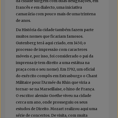
da cidade surgem com duas designações, em
francês e em dialecto, uma iniciativa
camarária com pouco mais de uma trintena
de anos.
Da História da cidade também fazem parte
muitos nomes que ficariam famosos.
Gutenberg terá aqui criado, em 1450, o
processo de impressão com caracteres
móveis e, por isso, foi considerado o pai da
imprensa (e tem direito a uma estátua na
praça com o seu nome). Em 1792, um oficial
do exército compôs em Estrasburgo o Chant
Militaire pour l’Armée du Rhin que viria a
tornar-se na Marseillaise, o hino de França.
O escritor alemão Goethe viveu na cidade
cerca um ano, onde prosseguiu os seus
estudos de Direito. Mozart realizou aqui uma
série de concertos. De visita, com muita