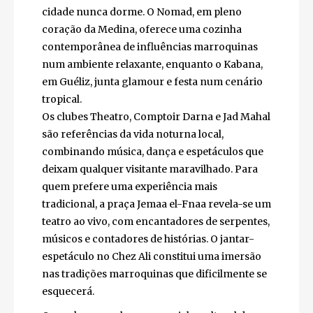
A magia da noite em Marraquexe
Quando o sol se põe, Marraquexe
transforma-se num palco de festa, cultura e
magia. Desde os rooftops vibrantes, onde é
possível dançar sob as estrelas, aos clubes de
Hivernage, a cidade nunca dorme. O Nomad,
em pleno coração da Medina, oferece uma
cozinha contemporânea de influências
marroquinas num ambiente relaxante,
enquanto o Kabana, em Guéliz, junta
glamour e festa num cenário tropical.
Os clubes Theatro, Comptoir Darna e Jad
Mahal são referências da vida noturna local,
combinando música, dança e espetáculos
que deixam qualquer visitante maravilhado.
Para quem prefere uma experiência mais
tradicional, a praça Jemaa el-Fnaa revela-se
um teatro ao vivo, com encantadores de