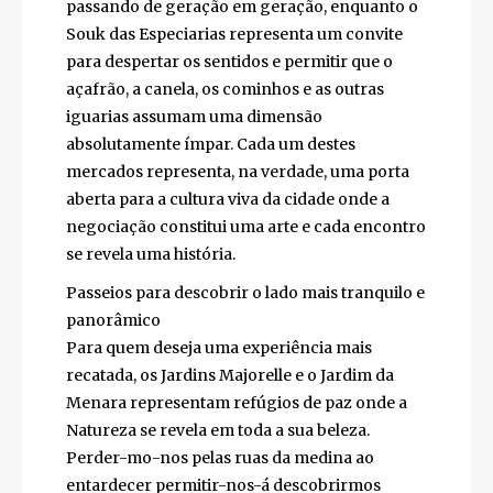
Marraquexe tradicional, com móveis antigos
e objetos que contam histórias locais, ideal
para quem procura peças únicas longe dos
circuitos turísticos. O Souk das Joias fascina
pelo brilho dos metais preciosos e pelo
artesanato que vai passando de geração em
geração, enquanto o Souk das Especiarias
representa um convite para despertar os
sentidos e permitir que o açafrão, a canela,
os cominhos e as outras iguarias assumam
uma dimensão absolutamente ímpar. Cada
um destes mercados representa, na verdade,
uma porta aberta para a cultura viva da
cidade onde a negociação constitui uma arte
e cada encontro se revela uma história.
Passeios para descobrir o lado mais
tranquilo e panorâmico