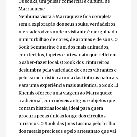
serpentes, músicos e contadores de histórias.
O jantar-espetáculo no Chez Ali constitui
uma imersão nas tradições marroquinas que
dificilmente se esquecerá.
Os souks, um pulsar comercial e cultural de
Marraquexe
Nenhuma visita a Marraquexe fica completa
sem a exploração dos seus souks,
verdadeiros mercados vivos onde o visitante
é mergulhado num turbilhão de cores, de
aromas e de sons. O Souk Semmarine é um
dos mais animados, com tecidos, tapetes e
artesanato que refletem o saber-fazer local.
O Souk dos Tintureiros deslumbra pela
variedade de cores vibrantes e pelo
característico aroma das tinturas naturais.
Para uma experiência mais autêntica, o Souk
El Khemis oferece uma viagem ao