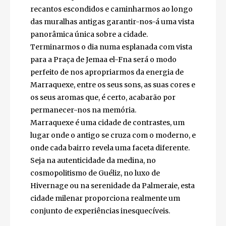
Para quem deseja uma experiência mais
recatada, os Jardins Majorelle e o Jardim da
Menara representam refúgios de paz onde a
Natureza se revela em toda a sua beleza.
Perder-mo-nos pelas ruas da medina ao
entardecer permitir-nos-á descobrirmos
recantos escondidos e caminharmos ao
longo das muralhas antigas garantir-nos-á
uma vista panorâmica única sobre a cidade.
Terminarmos o dia numa esplanada com
vista para a Praça de Jemaa el-Fna será o
modo perfeito de nos apropriarmos da
energia de Marraquexe, entre os seus sons,
as suas cores e os seus aromas que, é certo,
acabarão por permanecer-nos na memória.
Marraquexe é uma cidade de contrastes, um
lugar onde o antigo se cruza com o
moderno, e onde cada bairro revela uma