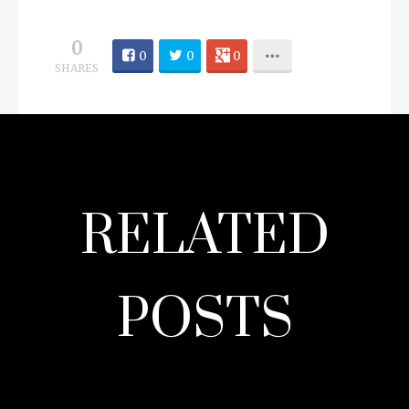
faceta diferente. Seja na autenticidade da
medina, no cosmopolitismo de Guéliz, no
luxo de Hivernage ou na serenidade da
Palmeraie, esta cidade milenar proporciona
realmente um conjunto de experiências
inesquecíveis.
0
0
0
0
SHARES
RELATED