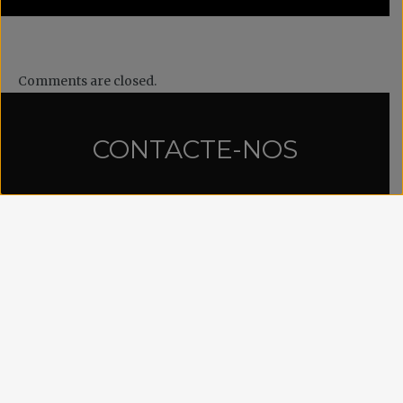
Comments are closed.
CONTACTE-NOS
Propriedade: Across II – Tour Operator, Lda
Telef.: (+351) 21 781 74 77
Assinaturas:
magazine@acrosspress.com
Copyright Travel & Safaris. All rights reserved.