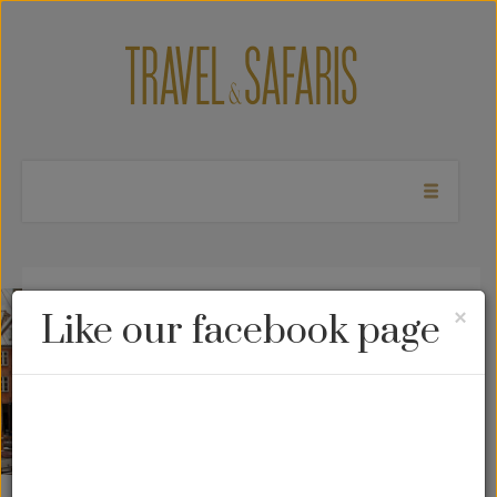
Dinamarca – Da era
Cl
×
Like our facebook page
dos vikings ao
conceito Hygge