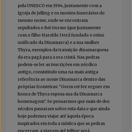
pela UNESCO em 1994, juntamente com a
Igreja de Jelling e os montes funerários do
mesmo nome, onde se encontram
sepultados o Rei Gormo (que juntamente
com o filho Haroldo I terá fundado o reino
unificado da Dinamarca) e a sua mulher
Thyra, exemplos da transição dinamarquesa
da era pagã para a era cristã. Nas pedras
podem-se ler as inscrições em nórdico
antigo, consistindo uma na mais antiga
referência ao nome Dinamarca dentro das
próprias fronteiras: “Gorm rei fez erguer em
honra de Thyra esposa sua da Dinamarca
homenagem”. Se pensarmos que mais de dez
séculos passaram sobre esta data e que ainda
hoje podemos viajar até àquela época
inspirados em toda a mística que as pedras
encerram, a viagem até Jelling será,