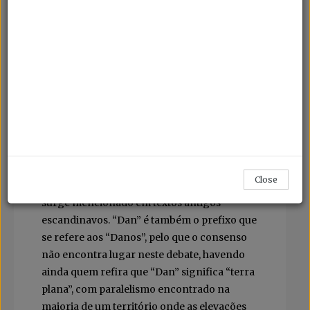
Deixamos as Ilhas Faroé e a Gronelândia
para outras viagens e nesta senda rumamos
ao restante território dinamarquês, à era
viking e a um périplo pelo melhor de um dos
países com maior índice de felicidade entre
os seus habitantes
Fotos Visit Denmark
Da lenda herdou o nome de um rei assim
Close
apelidado, ou eventualmente de três, e que
surge mencionado em textos antigos
escandinavos. “Dan” é também o prefixo que
se refere aos “Danos”, pelo que o consenso
não encontra lugar neste debate, havendo
ainda quem refira que “Dan” significa “terra
plana”, com paralelismo encontrado na
maioria de um território onde as elevações