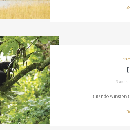
Re
Trav
U
9 anos a
Citando Winston Chu
Re