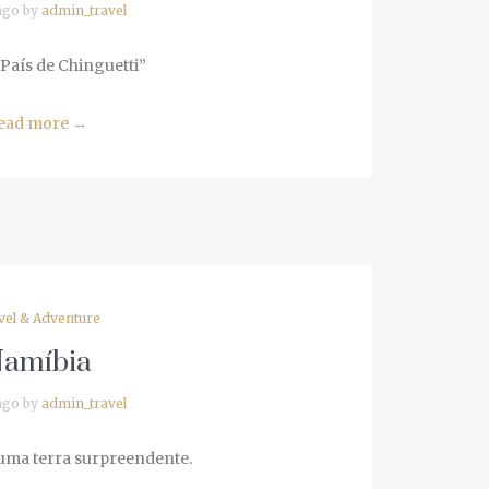
go by
admin_travel
País de Chinguetti”
ad more
→
el & Adventure
amíbia
go by
admin_travel
uma terra surpreendente.