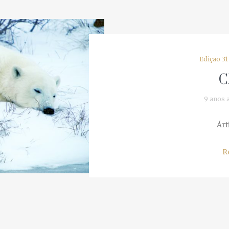
Edição 31
Ch
9 anos a
Árti
Re