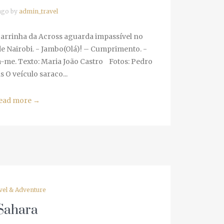
go by
admin_travel
carrinha da Across aguarda impassível no
e Nairobi. - Jambo(Olá)! – Cumprimento. -
e. Texto: Maria João Castro Fotos: Pedro
O veículo saraco...
ad more
→
el & Adventure
ahara