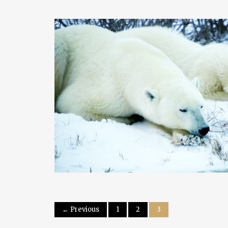
← Previous
1
2
3