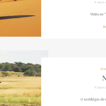
9 anos a
Visita ao "
Re
Trav
N
9 anos a
O sortilégio de 