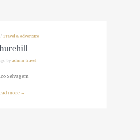
/
Travel & Adventure
urchill
go by
admin_travel
co Selvagem
ad more
→