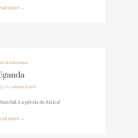
ad more
→
el & Adventure
ganda
go by
admin_travel
rchil, é a pérola de África!
ad more
→