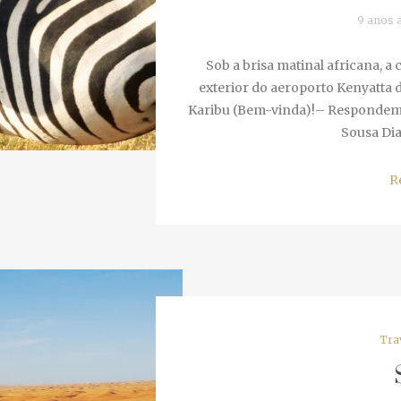
9 anos a
Sob a brisa matinal africana, a 
exterior do aeroporto Kenyatta d
Karibu (Bem-vinda)!– Respondem-m
Sousa Dias 
Re
Trav
S