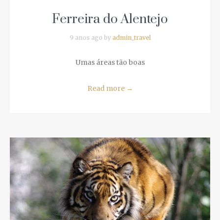
9 anos ago by
admin_travel
Umas áreas tão boas
Read more
→