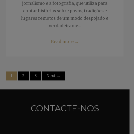
jornalismo e a fotografia, que utiliza para
contar histórias sobre povos, tradições e
lugares remotos de um modo despojado e
verdadeirame...
Read more
→
1
2
3
Next →
CONTACTE-NOS