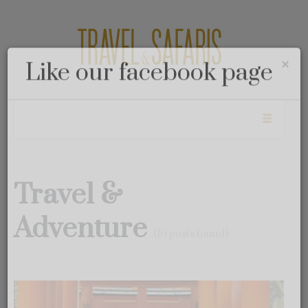
Travel &
Cl
×
Like our facebook page
Adventure
(10 posts found)